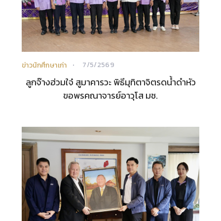
7/5/2569
ข่าวนักศึกษาเก่า
ลูกจ๊างฮ่วมใจ๋ สูมาคารวะ พิธีมุทิตาจิตรดน้ำดำหัว
ขอพรคณาจารย์อาวุโส มช.