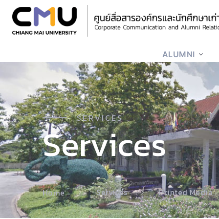
ALUMNI
SERVICES
Services
Services
Printed Media
Home