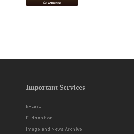
Important Services
E-card
E-donation
Image and News Archive