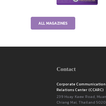
ALL MAGAZINES
Contact
Corporate Communication
Relations Center (CCARC)
239 Huay Kaew Road, Muang
Chiang Mai, Thailand 502