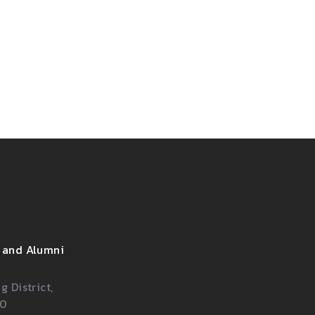
 and Alumni
 District,
00