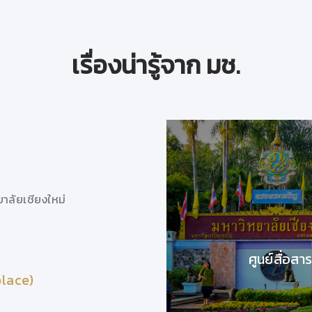
เรื่องน่ารู้จาก มช.
วันที่ 26 สิงหาคม 63
โดย..
ผู้ช่วยศาสตราจารย์ ดร.สุภัทรชูประดิษฐ์
อาจารย์ประจำฝ่ายสุขภาพจิตและจิตเวช
าลัยเชียงใหม่
ภาควิชากิจกรรมบำบัด คณะเทคนิคการแพทย์ ม
ศูนย์สื่อสา
place)
ความสุขในการทำงาน (Happiness in