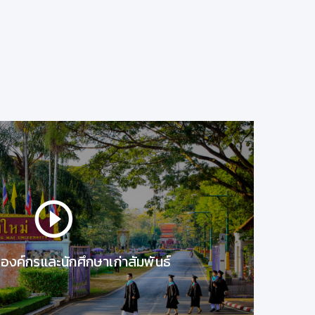
วันที่ 26 สิงหาคม 63
โดย..
ผู้ช่วยศาสตราจารย์ ดร.สุภัทรชูป
อาจารย์ประจำฝ่ายสุขภาพจิตและจิตเว
หาวิทยาลัยเชียงใหม่
ภาควิชากิจกรรมบำบัด คณะเทคนิคการ
รองค์กรและนักศึกษาเก่าสัมพันธ์
 Workplace)
ความสุขในการทำงาน (Happine