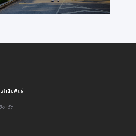
้จาก มช.
21/9/2563 14:03:23
เร
เก่าสัมพันธ์
จังหวัด