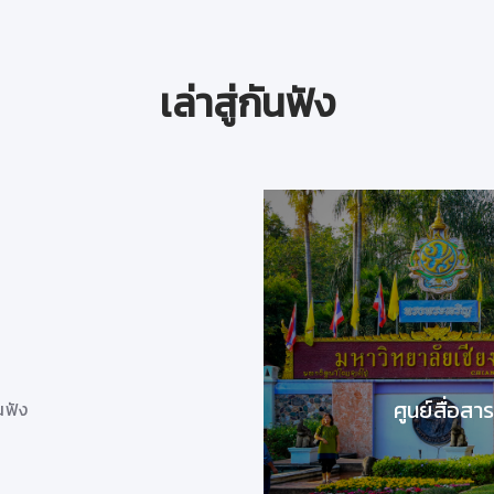
เล่าสู่กันฟัง
วันที่ 9 สิงหาคม 63
โดย..
ผู้ช่วยศาสตราจารย์ดร. เอกชัย มหาเอก
รองอธิการบดีมหาวิทยาลัยเชียงใหม่
chiangmai i miss you
ศูนย์สื่อสา
ันฟัง
21/9/2563 13:48:38