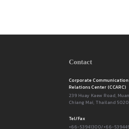
Contact
Corporate Communication
Relations Center (CCARC)
239 Huay Kaew Road, Muang
Chiang Mai, Thailand 502
Tel/Fax
+66-53941300/+66-53944