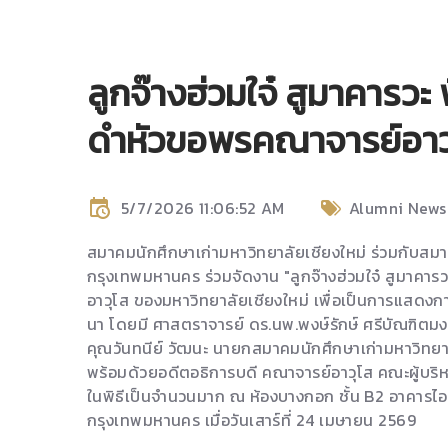
ลูกจ๊างฮ่วมใจ๋ สูมาคารวะ 
ดำหัวขอพรคณาจารย์อาวุ
5/7/2026 11:06:52 AM
Alumni News
สมาคมนักศึกษาเก่ามหาวิทยาลัยเชียงใหม่ ร่วมกับสม
กรุงเทพมหานคร ร่วมจัดงาน "ลูกจ๊างฮ่วมใจ๋ สูมาคาร
อาวุโส ของมหาวิทยาลัยเชียงใหม่ เพื่อเป็นการแสด
นา โดยมี ศาสตราจารย์ ดร.นพ.พงษ์รักษ์ ศรีบัณฑิตมงคล
คุณวันทนีย์ วัฒนะ นายกสมาคมนักศึกษาเก่ามหาวิทยาล
พร้อมด้วยอดีตอธิการบดี คณาจารย์อาวุโส คณะผู้บริห
ในพิธีเป็นจำนวนมาก ณ ห้องบางกอก ชั้น B2 อาคาร
กรุงเทพมหานคร เมื่อวันเสาร์ที่ 24 เมษายน 2569