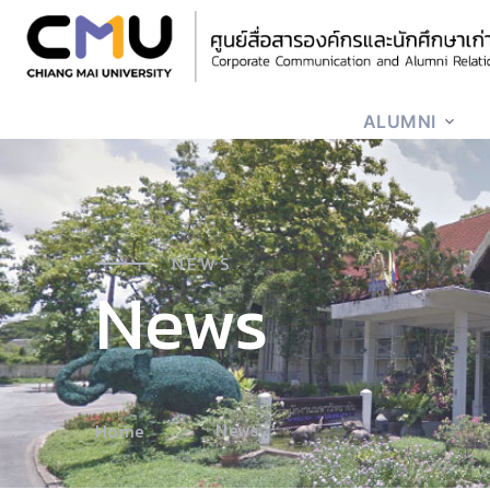
ALUMNI
NEWS
News
News
Home