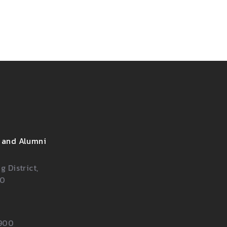
 and Alumni
 District,
00
900