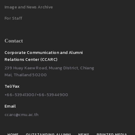
Image and News Archive
For Staff
Contact
Corporate Communication and Alumni
Relations Center (CCARC)
239 Huay Kaew Road, Muang District, Chiang
Mai, Thailand 50200
Tel/Fax
+66-53941300/+66-53944900
Email
ccarc@cmu.ac.th
HOME
OUTSTANDING ALUMNI
NEWS
PRINTED MEDIA