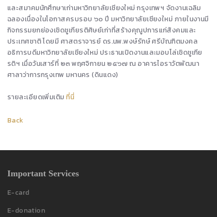
และสมาคมนักศึกษาเก่ามหาวิทยาลัยเชียงใหม่ กรุงเทพฯ จัดงานเฉลิม
ฉลองเนื่องในโอกาสครบรอบ ๖๐ ปี มหาวิทยาลัยเชียงใหม่ ภายในงานมี
กิจกรรมยกย่องเชิดชูเกียรติศิษย์เก่าที่สร้างคุณูปการแก่สังคมและ
ประเทศชาติ โดยมี ศาสตราจารย์ ดร.นพ.พงษ์รักษ์ ศรีบัณฑิตมงคล
อธิการบดีมหาวิทยาลัยเชียงใหม่ ประธานเปิดงานและมอบโล่เชิดชูเกีย
รติฯ เมื่อวันเสาร์ที่ ๒๓ พฤศจิกายน ๒๕๖๗ ณ อาคารไอราวัตพัฒนา
ศาลาว่าการกรุงเทพ มหานคร (ดินแดง)
รายละเอียดเพิ่มเติม
ที่นี่
Back
Important Services
E-card
E-donation