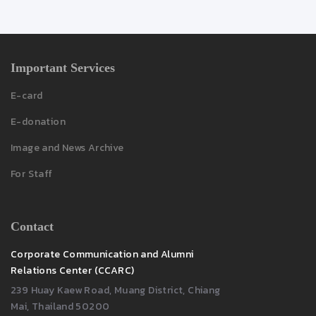
Important Services
E-card
E-donation
Image and News Archive
For Staff
Contact
Corporate Communication and Alumni
Relations Center (CCARC)
239 Huay Kaew Road, Muang District, Chiang
Mai, Thailand 50200