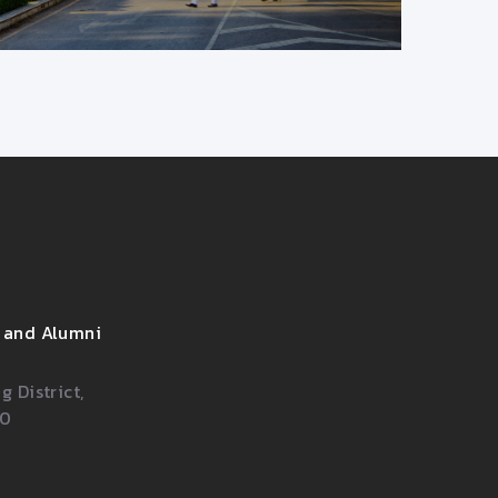
 and Alumni
 District,
00