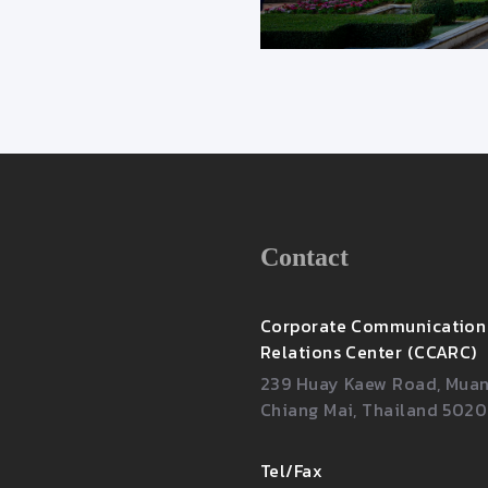
Contact
Corporate Communication
Relations Center (CCARC)
239 Huay Kaew Road, Muang
Chiang Mai, Thailand 502
Tel/Fax