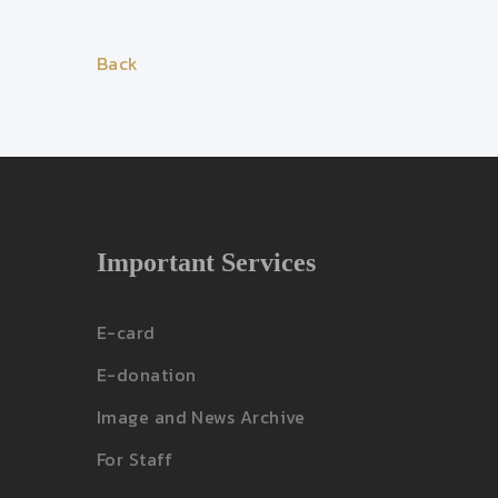
Back
Important Services
E-card
E-donation
Image and News Archive
For Staff