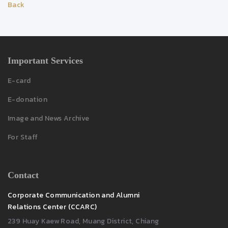
Back
Important Services
E-card
E-donation
Image and News Archive
For Staff
Contact
Corporate Communication and Alumni
Relations Center (CCARC)
239 Huay Kaew Road, Muang District, Chiang