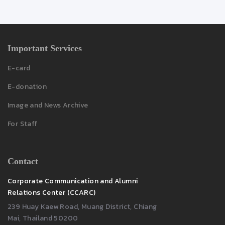
Important Services
E-card
E-donation
Image and News Archive
For Staff
Contact
Corporate Communication and Alumni
Relations Center (CCARC)
239 Huay Kaew Road, Muang District, Chiang
Mai, Thailand 50200