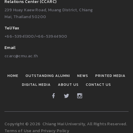
Relations Center (CCARC)
239 Huay Kaew Road, Muang District, Chiang
Mai, Thailand 50200
Tel/Fax
+66-53941300/+66-53944900
Email
ccarc@cmu.ac.th
HOME
OUTSTANDING ALUMNI
NEWS
PRINTED MEDIA
DIGITAL MEDIA
ABOUT US
CONTACT US
Copyright
©
2026
Chiang Mai University, All Rights Reserved.
Terms of Use
and
Privacy Policy