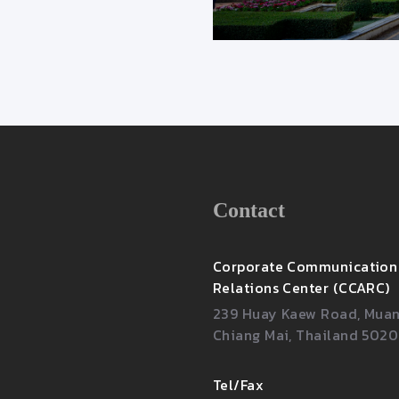
28/4/2563 9:45:42
เรื่องน่ารู
Contact
Corporate Communication
Relations Center (CCARC)
239 Huay Kaew Road, Muang
Chiang Mai, Thailand 502
Tel/Fax