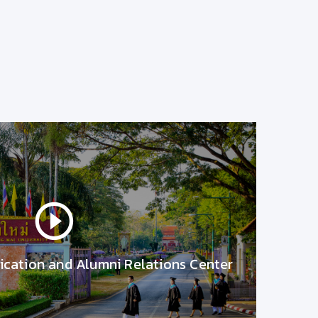
ชาการรับใช้สังคม
มช.สร้างสรรค์โครงการดีๆเพื่อสนับสน
วันที่ 7 มกราคม 2563
นงานวิชาการรับใช้
มช.สร้างสรรค์โครงการดีๆเพื่อส
cation and Alumni Relations Center
สังคม