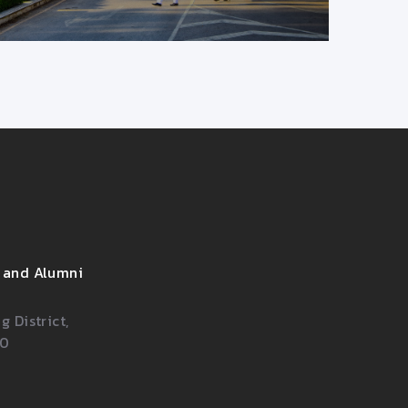
้จาก มช.
28/4/2563 9:45:42
เรื
 and Alumni
 District,
00