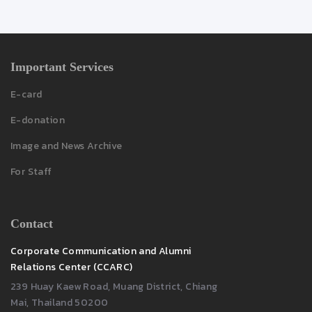
Important Services
E-card
E-donation
Image and News Archive
For Staff
Contact
Corporate Communication and Alumni
Relations Center (CCARC)
239 Huay Kaew Road, Muang District, Chiang
Mai, Thailand 50200