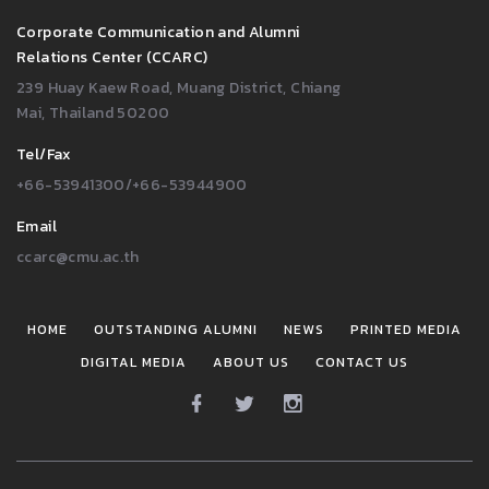
Corporate Communication and Alumni
Relations Center (CCARC)
239 Huay Kaew Road, Muang District, Chiang
Mai, Thailand 50200
Tel/Fax
+66-53941300/+66-53944900
Email
ccarc@cmu.ac.th
HOME
OUTSTANDING ALUMNI
NEWS
PRINTED MEDIA
DIGITAL MEDIA
ABOUT US
CONTACT US