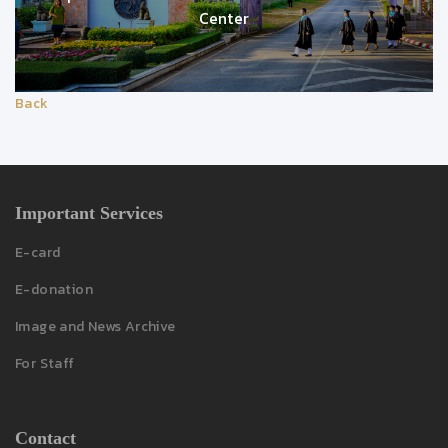
Center
Back
Important Services
E-card
E-donation
Image and News Archive
For Staff
Contact