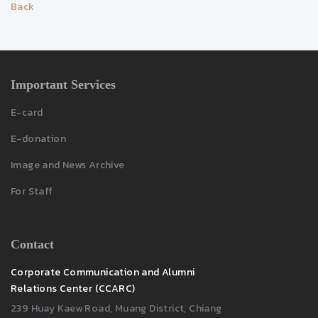
Back
Important Services
E-card
E-donation
Image and News Archive
For Staff
Contact
Corporate Communication and Alumni
Relations Center (CCARC)
239 Huay Kaew Road, Muang District, Chiang