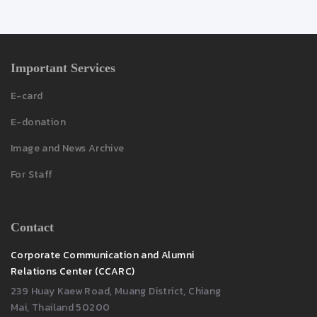
Important Services
E-card
E-donation
Image and News Archive
For Staff
Contact
Corporate Communication and Alumni
Relations Center (CCARC)
239 Huay Kaew Road, Muang District, Chiang
Mai, Thailand 50200