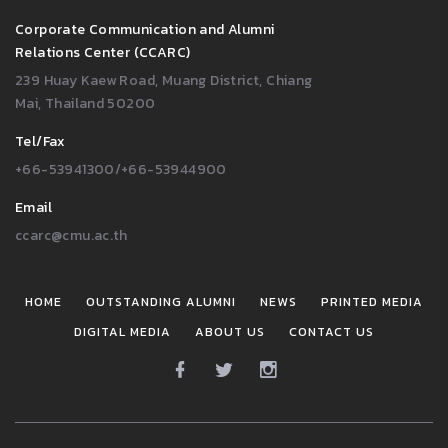
Corporate Communication and Alumni
Relations Center (CCARC)
239 Huay Kaew Road, Muang District, Chiang
Mai, Thailand 50200
Tel/Fax
+66-53941300/+66-53944900
Email
ccarc@cmu.ac.th
HOME
OUTSTANDING ALUMNI
NEWS
PRINTED MEDIA
DIGITAL MEDIA
ABOUT US
CONTACT US