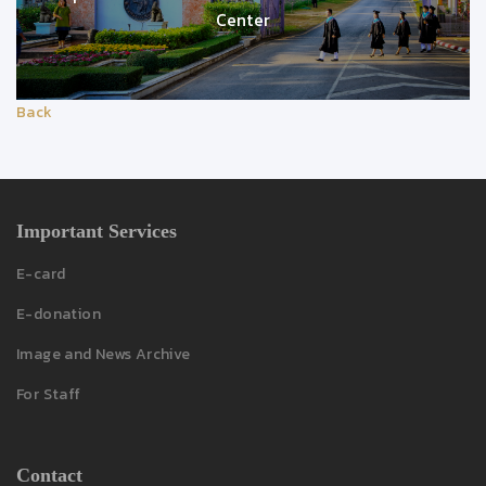
Center
Back
Important Services
E-card
E-donation
Image and News Archive
For Staff
Contact