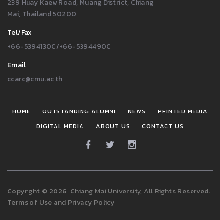
239 Huay Kaew Road, Muang District, Chiang
Mai, Thailand 50200
Tel/Fax
+66-53941300/+66-53944900
Email
ccarc@cmu.ac.th
HOME
OUTSTANDING ALUMNI
NEWS
PRINTED MEDIA
DIGITAL MEDIA
ABOUT US
CONTACT US
Copyright
©
2026
Chiang Mai University, All Rights Reserved.
Terms of Use
and
Privacy Policy