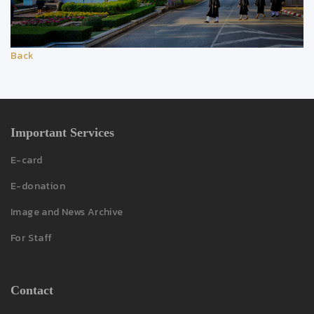
Back
Important Services
E-card
E-donation
Image and News Archive
For Staff
Contact