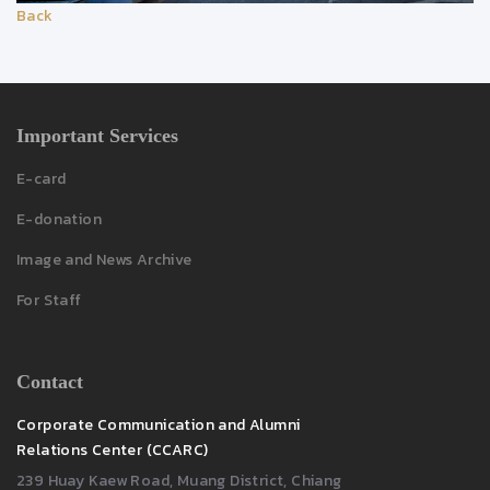
Back
Important Services
E-card
E-donation
Image and News Archive
For Staff
Contact
Corporate Communication and Alumni
Relations Center (CCARC)
239 Huay Kaew Road, Muang District, Chiang