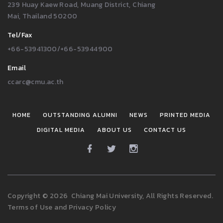
239 Huay Kaew Road, Muang District, Chiang
Mai, Thailand 50200
Tel/Fax
+66-53941300/+66-53944900
Email
ccarc@cmu.ac.th
HOME
OUTSTANDING ALUMNI
NEWS
PRINTED MEDIA
DIGITAL MEDIA
ABOUT US
CONTACT US
Copyright
©
2026
Chiang Mai University, All Rights Reserved.
Terms of Use
and
Privacy Policy