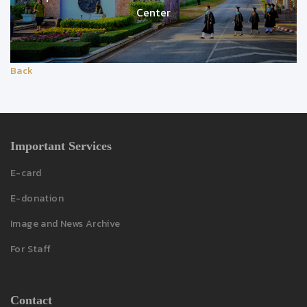
Center
Back
Important Services
E-card
E-donation
Image and News Archive
For Staff
Contact