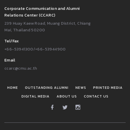
Corporate Communication and Alumni
Relations Center (CCARC)
239 Huay Kaew Road, Muang District, Chiang
Mai, Thailand 50200
Tel/Fax
+66-53941300/+66-53944900
Email
ccarc@cmu.ac.th
HOME
OUTSTANDING ALUMNI
NEWS
PRINTED MEDIA
DIGITAL MEDIA
ABOUT US
CONTACT US