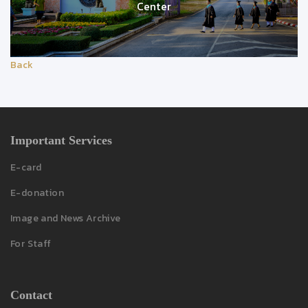
Center
Back
Important Services
E-card
E-donation
Image and News Archive
For Staff
Contact