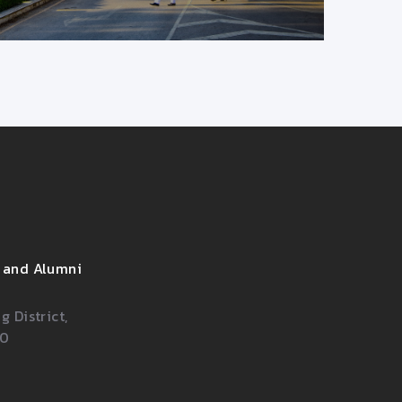
 and Alumni
 District,
00