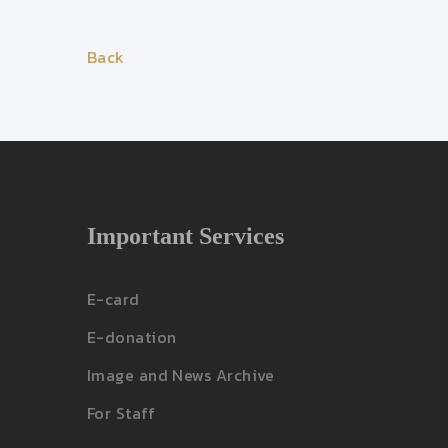
Back
Important Services
E-card
E-donation
Image and News Archive
For Staff