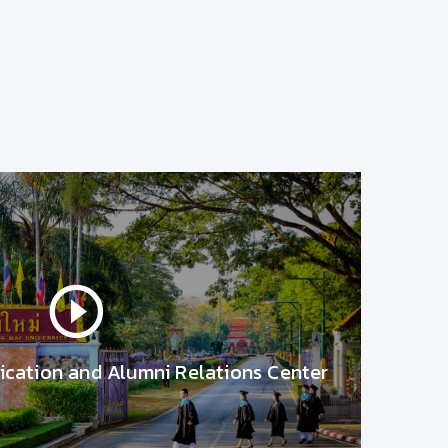
วันที่ 8 พฤษาคม 63
าวิทยาลัยเชียงใหม่
โดย...
ศูนย์วิจัยพหุวิทยาการเกี่ยวกับเ
้วยคุณค่า
เหมี้ยง อาหารพื้นบ้านท
เรื่องน่ารู้จาก มช.
21/9/2563 10:23:34
cation and Alumni Relations Center