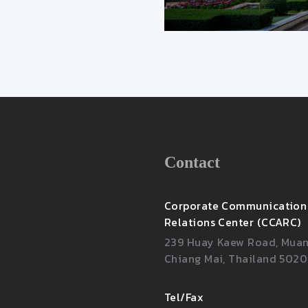
Contact
Corporate Communication
Relations Center (CCARC)
239 Huay Kaew Road, Muang
Chiang Mai, Thailand 502
Tel/Fax