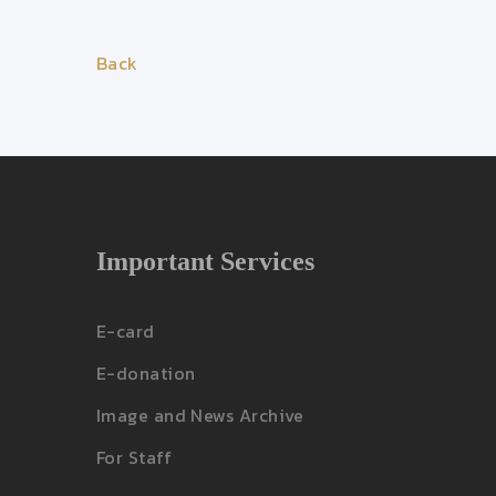
Back
Important Services
E-card
E-donation
Image and News Archive
For Staff