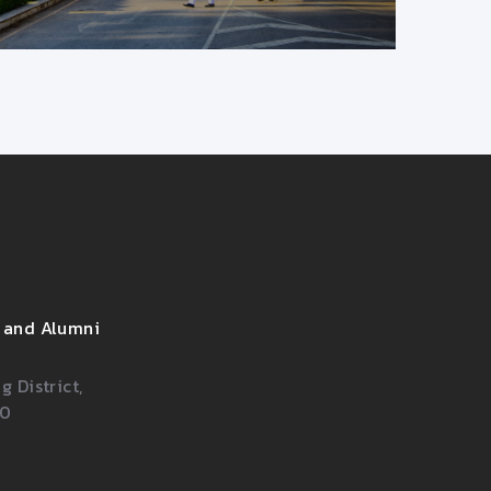
 and Alumni
 District,
00