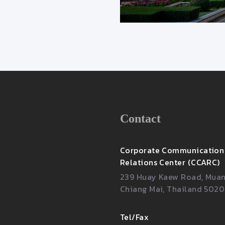
Contact
Corporate Communication
Relations Center (CCARC)
239 Huay Kaew Road, Muang
Chiang Mai, Thailand 502
Tel/Fax