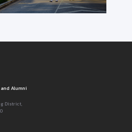
 and Alumni
 District,
00