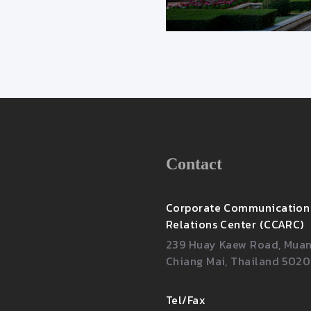
Contact
Corporate Communication
Relations Center (CCARC)
239 Huay Kaew Road, Muang
Chiang Mai, Thailand 502
Tel/Fax