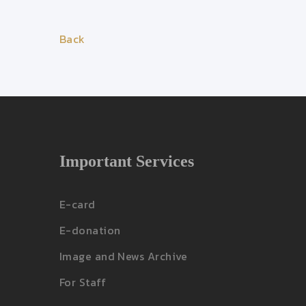
Back
Important Services
E-card
E-donation
Image and News Archive
For Staff