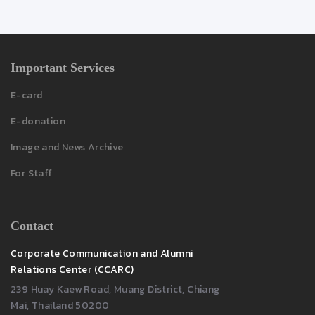
Important Services
E-card
E-donation
Image and News Archive
For Staff
Contact
Corporate Communication and Alumni
Relations Center (CCARC)
239 Huay Kaew Road, Muang District, Chiang
Mai, Thailand 50200